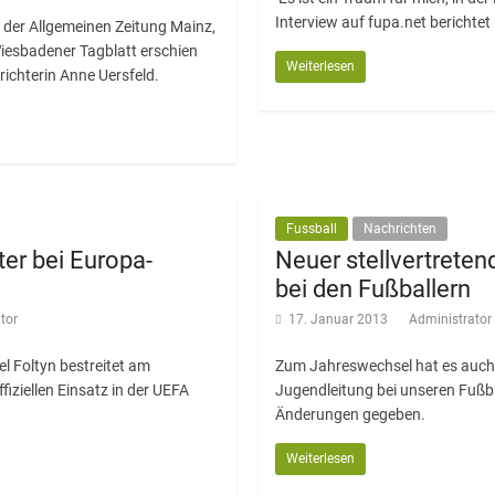
Interview auf fupa.net berichtet
 der Allgemeinen Zeitung Mainz,
iesbadener Tagblatt erschien
Weiterlesen
srichterin Anne Uersfeld.
Fussball
Nachrichten
er bei Europa-
Neuer stellvertreten
bei den Fußballern
tor
17. Januar 2013
Administrato
l Foltyn bestreitet am
Zum Jahreswechsel hat es auch 
fiziellen Einsatz in der UEFA
Jugendleitung bei unseren Fußba
Änderungen gegeben.
Weiterlesen