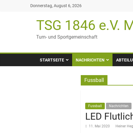
Zum
Donnerstag, August 6, 2026
Inhalt
springen
TSG 1846 e.V. M
Turn- und Sportgemeinschaft
STARTSEITE
NACHRICHTEN
ABTEIL
Fussball
Fussball
Nachrichten
LED Flutlic
11. Mai 2020
Heiner H