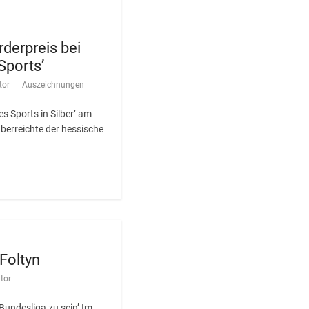
rderpreis bei
Sports’
tor
Auszeichnungen
es Sports in Silber’ am
überreichte der hessische
 Foltyn
tor
r Bundesliga zu sein’ Im