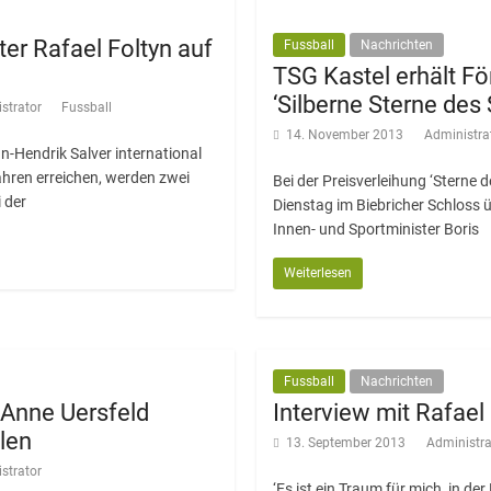
er Rafael Foltyn auf
Fussball
Nachrichten
TSG Kastel erhält Fö
‘Silberne Sterne des 
strator
Fussball
14. November 2013
Administra
-Hendrik Salver international
ahren erreichen, werden zwei
Bei der Preisverleihung ‘Sterne d
 der
Dienstag im Biebricher Schloss 
Innen- und Sportminister Boris
Weiterlesen
Fussball
Nachrichten
 Anne Uersfeld
Interview mit Rafael
len
13. September 2013
Administra
strator
‘Es ist ein Traum für mich, in de