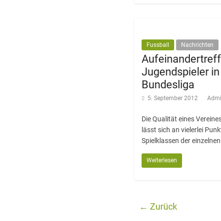
Fussball
Nachrichten
Aufeinandertref
Jugendspieler in
Bundesliga
5. September 2012
Admi
Die Qualität eines Vereine
lässt sich an vielerlei Pu
Spielklassen der einzelnen
Weiterlesen
← Zurück