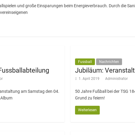
allspielen und große Einsparungen beim Energieverbrauch. Durch die Sa
vereinseigenen
Fussball
Nachrichten
Fussballabteilung
Jubiläum: Veranstal
or
1. April 2019
Administrator
ranstaltung am Samstag den 04.
50 Jahre Fußball bei der TSG 184
– Album
Grund zu feiern!
Weiterlesen