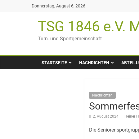
Zum
Donnerstag, August 6, 2026
Inhalt
springen
TSG 1846 e.V. M
Turn- und Sportgemeinschaft
STARTSEITE
NACHRICHTEN
ABTEIL
Nachrichten
Sommerfest
2. August 2024
Heiner 
Die Seniorensportgrupp