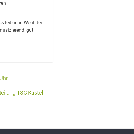
ven
 leibliche Wohl der
musizierend, gut
 Uhr
teilung TSG Kastel
→