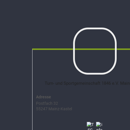
Turn- und Sportgemeinschaft 1846 e.V. Main
Adresse
Postfach 32
55247 Mainz-Kastel