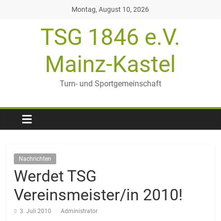
Zum
Montag, August 10, 2026
Inhalt
TSG 1846 e.V.
springen
Mainz-Kastel
Turn- und Sportgemeinschaft
Nachrichten
Werdet TSG
Vereinsmeister/in 2010!
3. Juli 2010
Administrator