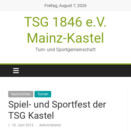
Zum
Freitag, August 7, 2026
Inhalt
TSG 1846 e.V.
springen
Mainz-Kastel
Turn- und Sportgemeinschaft
Nachrichten
Turnen
Spiel- und Sportfest der
TSG Kastel
19. Juni 2012
Administrator