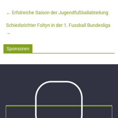
←
Erfolreiche Saison der Jugendfußballabteilung
Schiedsrichter Foltyn in der 1. Fussball Bundesliga
→
Sponsoren