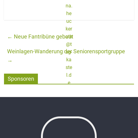
←
Neue Fantribüne gebaut
Weinlagen-Wanderung der Seniorensportgruppe
→
Sponsoren